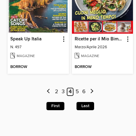
Speak Up Italia
Ricette per il Mio Bimby Speciale
N. 497
Marzo/Aprile 2026
MAGAZINE
MAGAZINE
BORROW
BORROW
2
3
4
5
6
First
Last