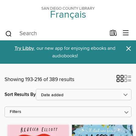
SAN DIEGO COUNTY LIBRARY
Français
×
Try Libby
, our new app for enjoying ebooks and
audiobooks!
Showing 193-216 of 389 results
Sort Results By
Filters