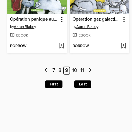
Opération panique au Jurassique
Opération gaz galactiques
by
Aaron Blabey
by
Aaron Blabey
EBOOK
EBOOK
BORROW
BORROW
7
8
9
10
11
First
Last