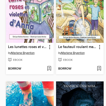
Les lunettes roses et violettes d'Anna
Le fauteuil roulant magique de Jaya
by
Marlene Bryenton
by
Marlene Bryenton
EBOOK
EBOOK
BORROW
BORROW