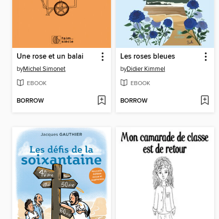
Une rose et un balai
Les roses bleues
by
Michel Simonet
by
Didier Kimmel
EBOOK
EBOOK
BORROW
BORROW