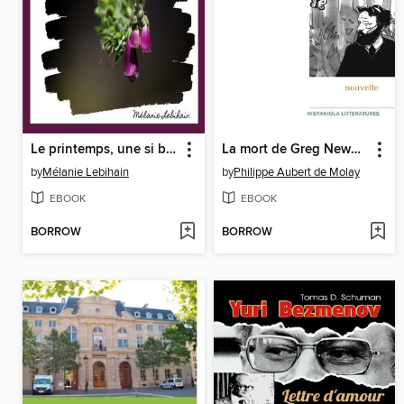
Le printemps, une si belle saison
La mort de Greg Newman
by
Mélanie Lebihain
by
Philippe Aubert de Molay
EBOOK
EBOOK
BORROW
BORROW