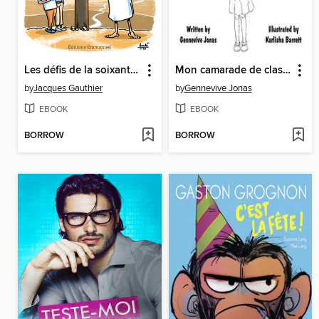
Les défis de la soixantaine
Mon camarade de classe est de retour
by
Jacques Gauthier
by
Gennevive Jonas
EBOOK
EBOOK
BORROW
BORROW