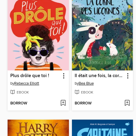
Plus drôle que toi !
Il était une fois, la corne des licornes
by
Rebecca Elliott
by
Bea Blue
EBOOK
EBOOK
BORROW
BORROW