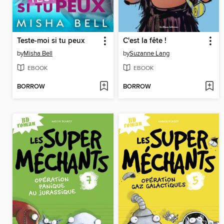
Teste-moi si tu peux
C'est la fête !
by
Misha Bell
by
Suzanne Lang
EBOOK
EBOOK
BORROW
BORROW