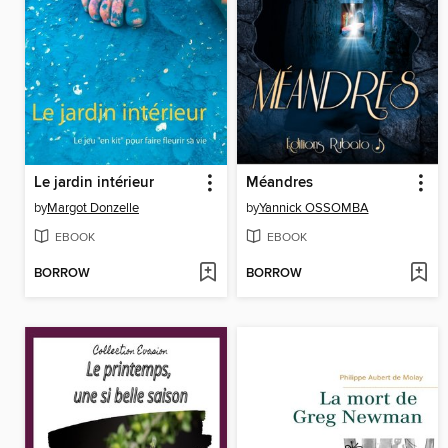
Le jardin intérieur
Méandres
by
Margot Donzelle
by
Yannick OSSOMBA
EBOOK
EBOOK
BORROW
BORROW