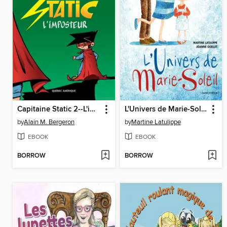
Capitaine Static 2--L'imposteur
L'Univers de Marie-Soleil
by
Alain M. Bergeron
by
Martine Latulippe
EBOOK
EBOOK
BORROW
BORROW