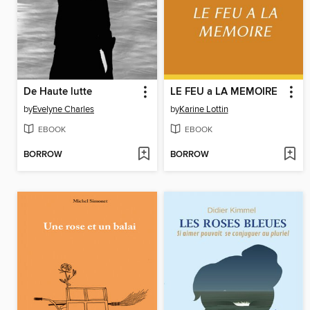
De Haute lutte
LE FEU a LA MEMOIRE
by
Evelyne Charles
by
Karine Lottin
EBOOK
EBOOK
BORROW
BORROW