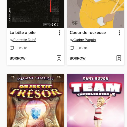
La bête à pile
Coeur de rockeuse
by
Pierrette Dubé
by
Carine Paquin
EBOOK
EBOOK
BORROW
BORROW