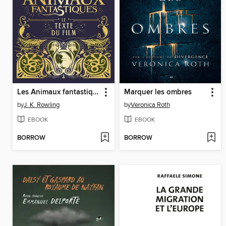
Les Animaux fantastiques
Marquer les ombres
by
J. K. Rowling
by
Veronica Roth
EBOOK
EBOOK
BORROW
BORROW