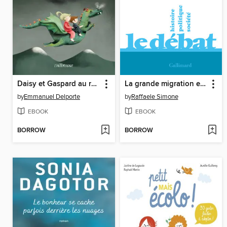
Daisy et Gaspard au royaume de Nayfan
La grande migration et l'Europe
by
Emmanuel Delporte
by
Raffaele Simone
EBOOK
EBOOK
BORROW
BORROW