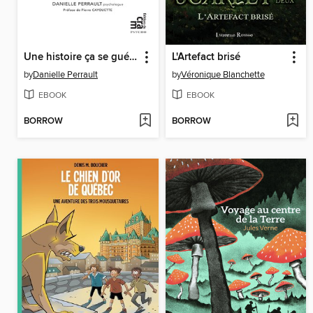
Une histoire ça se guérit!
L'Artefact brisé
by
Danielle Perrault
by
Véronique Blanchette
EBOOK
EBOOK
BORROW
BORROW