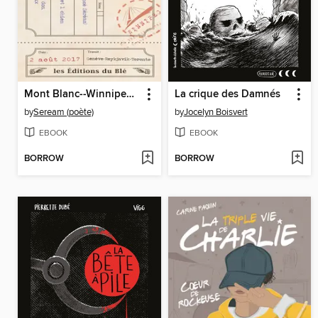
Mont Blanc--Winnipeg Express
La crique des Damnés
by
Seream (poète)
by
Jocelyn Boisvert
EBOOK
EBOOK
BORROW
BORROW