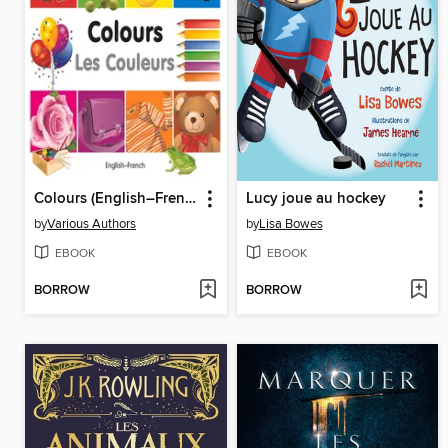
Colours (English–French)
Lucy joue au hockey
by
Various Authors
by
Lisa Bowes
EBOOK
EBOOK
BORROW
BORROW