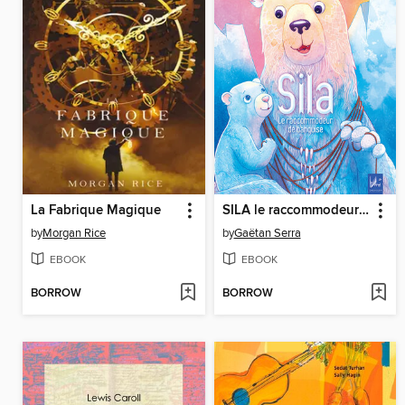
La Fabrique Magique
SILA le raccommodeur de banquise
by
Morgan Rice
by
Gaëtan Serra
EBOOK
EBOOK
BORROW
BORROW