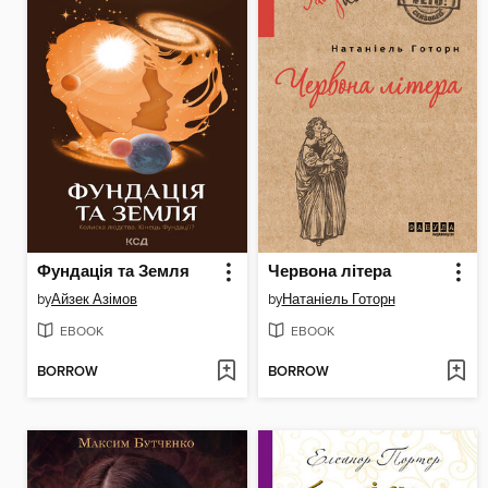
Фундація та Земля
Червона літера
by
Айзек Азімов
by
Натаніель Готорн
EBOOK
EBOOK
BORROW
BORROW