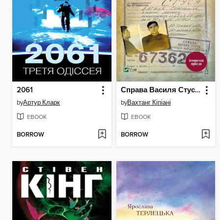
2061
Справа Василя Стуса. Збірка документів з архіву колишнього КДБ УРСР
by
Артур Кларк
by
Вахтанг Кіпіані
EBOOK
EBOOK
BORROW
BORROW