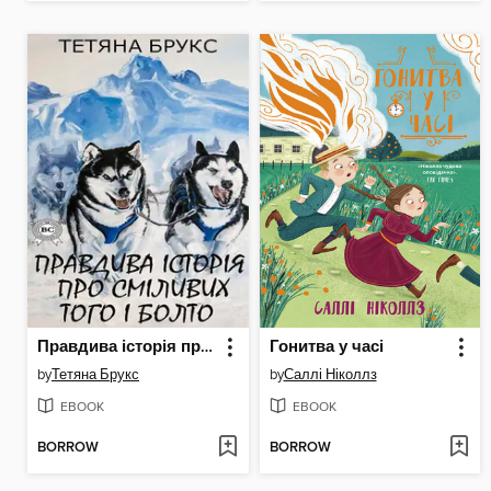
Правдива історія про сміливих Того і Болто
Гонитва у часі
by
Тетяна Брукс
by
Саллі Ніколлз
EBOOK
EBOOK
BORROW
BORROW