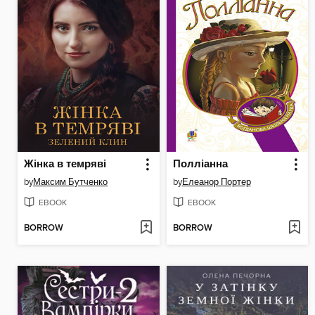
Жінка в темряві
Полліанна
by
Максим Бутченко
by
Елеанор Портер
EBOOK
EBOOK
BORROW
BORROW