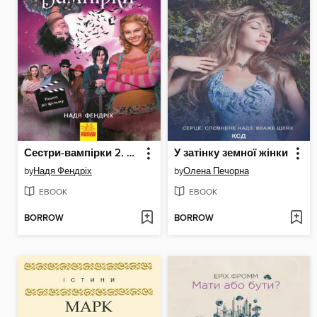
Сестри-вампірки 2. Книга до фільму
У затінку земної жінки
by
Надя Фендріх
by
Олена Печорна
EBOOK
EBOOK
BORROW
BORROW