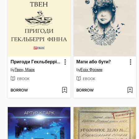
Пригоди Гекльберрі Фінна
Мати або бути?
by
Твен, Марк
by
Еріх Фромм
EBOOK
EBOOK
BORROW
BORROW