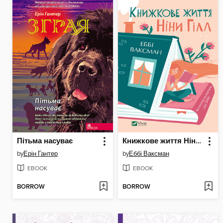
Пітьма насуває
Книжкове життя Ніни Гілл
by
Ерін Гантер
by
Еббі Ваксман
EBOOK
EBOOK
BORROW
BORROW