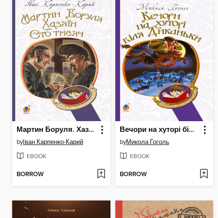
Мартин Боруля. Хазяїн. Сто тисяч
Вечори на хуторі біля Диканьки
by
Іван Карпенко-Карий
by
Микола Гоголь
EBOOK
EBOOK
BORROW
BORROW