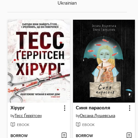
Ukrainian
Хірург
Синя парасоля
by
Тесс Ґеррітсен
by
Оксана Лущевська
EBOOK
EBOOK
BORROW
BORROW