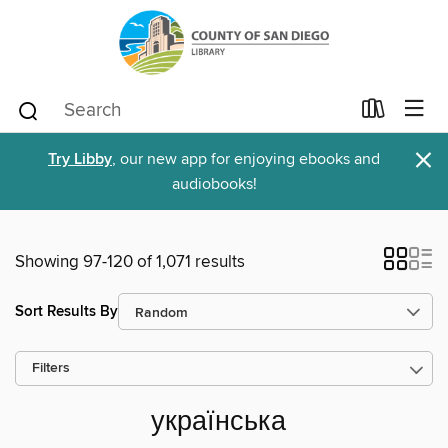
×
Try Libby
, our new app for enjoying ebooks and
audiobooks!
Showing 97-120 of 1,071 results
Sort Results By
Filters
українська