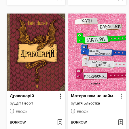
Драконарій
Матера вам не наймичка, або Чому діти це — прекрасно...
by
Едіт Несбіт
by
Катя Бльостка
EBOOK
EBOOK
BORROW
BORROW