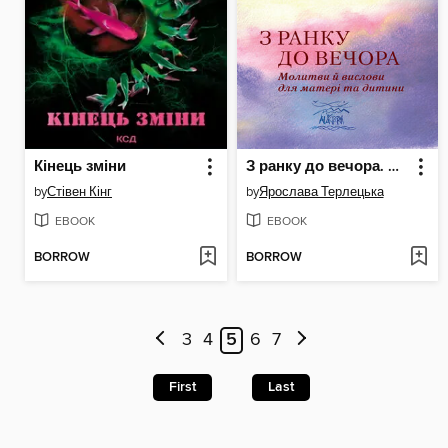
Кінець зміни
З ранку до вечора. Молитви й вислови для матері та дитини
by
Стівен Кінг
by
Ярослава Терлецька
EBOOK
EBOOK
BORROW
BORROW
3
4
5
6
7
First
Last