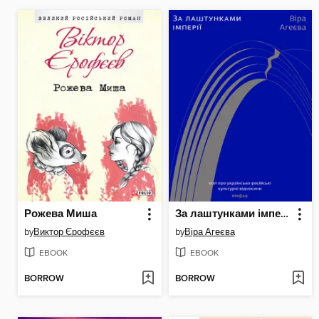
Рожева Миша
За лаштунками імперії
by
Виктор Єрофєєв
by
Віра Агеєва
EBOOK
EBOOK
BORROW
BORROW