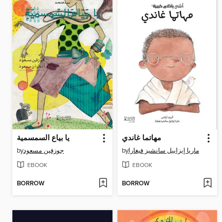
مهاتما غاندي
يا بياع السمسمية
by
جوزفين مسعود
by
ماريا إيزابيل سانشيز فيغارا
EBOOK
EBOOK
BORROW
BORROW