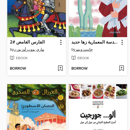
العالم ليس مستطيلا: قصة المهندسة المعمارية زها حديد
الفارس الغامض #2
by
ماري پووپ أوزبورن
by
جانيت وينتر
EBOOK
EBOOK
BORROW
BORROW