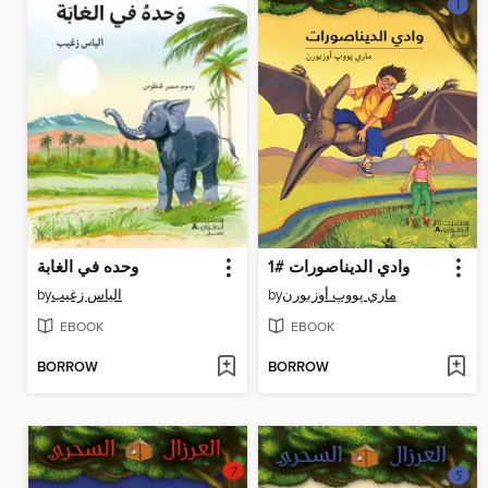
وادي الديناصورات #1
وحده في الغابة
by
الياس زغيب
by
ماري پووپ أوزبورن
EBOOK
EBOOK
BORROW
BORROW