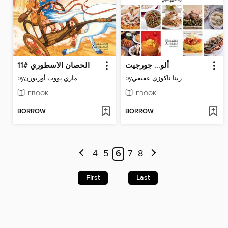
ألو... جورجيت
الحصان الاسطوري #11
by
ماري پووپ أوزبورن
by
زينا ناكوزي عقيقي
EBOOK
EBOOK
BORROW
BORROW
4
5
6
7
8
First
Last