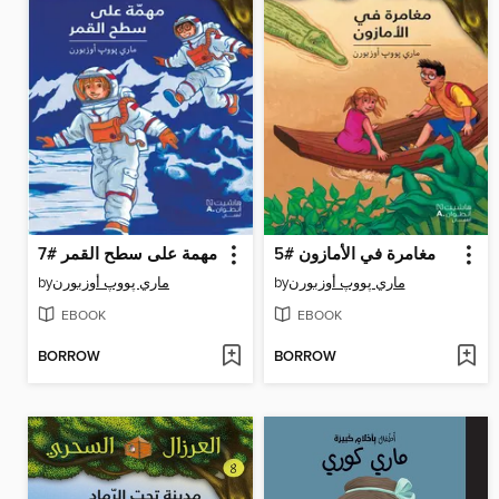
مغامرة في الأمازون #5
مهمة على سطح القمر #7
by
ماري پووپ أوزبورن
by
ماري پووپ أوزبورن
EBOOK
EBOOK
BORROW
BORROW