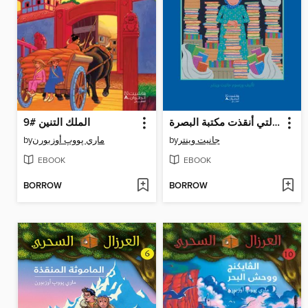
المرأة التي أنقذت مكتبة البصرة
الملك التنين #9
by
ماري پووپ أوزبورن
by
جانيت وينتر
EBOOK
EBOOK
BORROW
BORROW