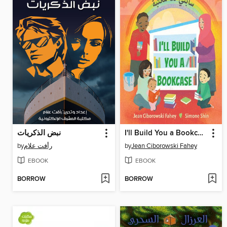
نبض الذكريات
I'll Build You a Bookcase
by
رأفت علام
by
Jean Ciborowski Fahey
EBOOK
EBOOK
BORROW
BORROW