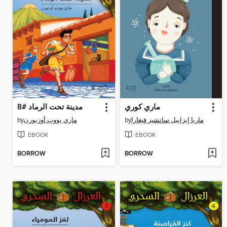
ماري كوري
مدينة تحت الرماد #8
by
ماري پووپ أوزبورن
by
ماريا إيزابيل سانشيز فيغارا
EBOOK
EBOOK
BORROW
BORROW