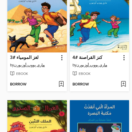
كنز القراصنة #4
لغز المومياء #3
by
ماري پووپ أوزبورن
by
ماري پووپ أوزبورن
EBOOK
EBOOK
BORROW
BORROW