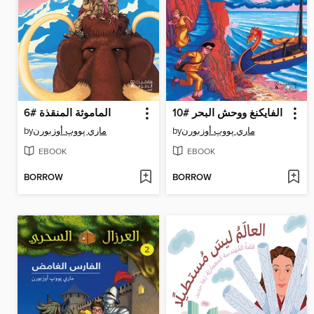
الفايكنغ ووحش البحر #10
الماموثة المنقذة #6
by
ماري پووپ أوزبورن
by
ماري پووپ أوزبورن
EBOOK
EBOOK
BORROW
BORROW