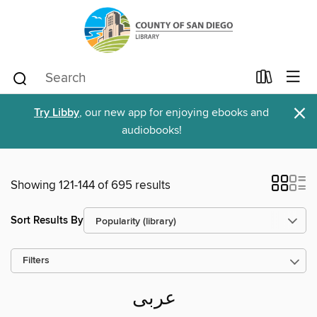
×
Try Libby
, our new app for enjoying ebooks and
audiobooks!
Showing 121-144 of 695 results
Sort Results By
Filters
عربى