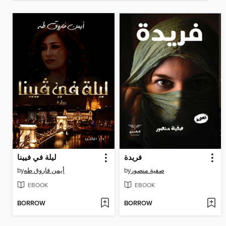
فريدة
ليلة في فيينا
by
أيمن فاروق طه
by
صفية منصور
EBOOK
EBOOK
BORROW
BORROW