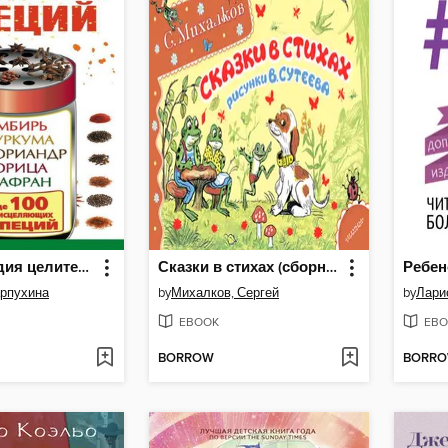
Энциклопедия целительных специй. Имбирь, куркума, кориандр, корица, шафран и еще 100 исцеляющих специй
Сказки в стихах (сборник)
Ребен
арпухина
by
Михалков, Сергей
by
Лари
EBOOK
EBO
BORROW
BORR