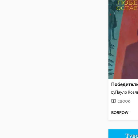
by
Пауло Коэл
EBOOK
BORROW