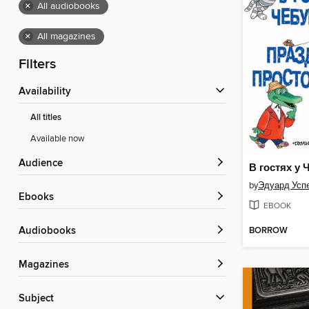
×
All audiobooks
×
All magazines
Filters
Availability
All titles
Available now
Audience
by
Эдуард Усп
ebooks
EBOOK
BORROW
Audiobooks
Magazines
Subject