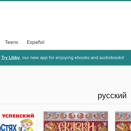
Teens
Español
Try Libby
, our new app for enjoying ebooks and audiobooks!
русский