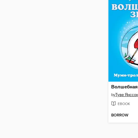
Волшебная
by
Туве Янссо
EBOOK
BORROW