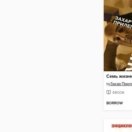
Семь жизне
by
Захар Прил
EBOOK
BORROW