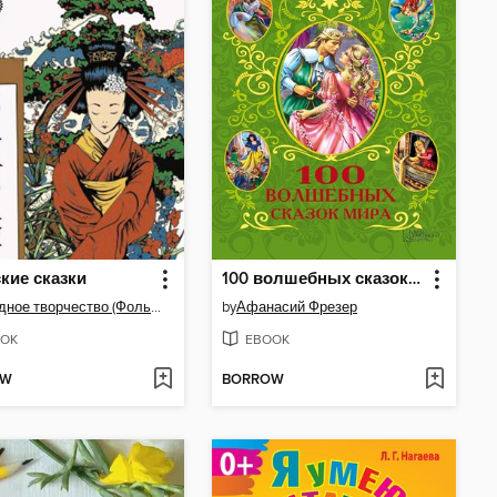
кие сказки
100 волшебных сказок мира (сборник)
Народное творчество (Фольклор)
by
Афанасий Фрезер
OK
EBOOK
OW
BORROW