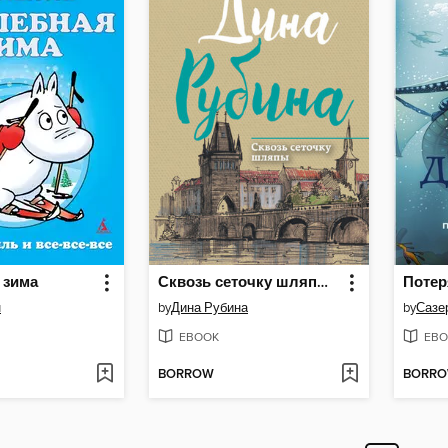
 зима
Сквозь сеточку шляпы (сборник)
Потер
н
by
Дина Рубина
by
Сазе
EBOOK
EBO
BORROW
BORR