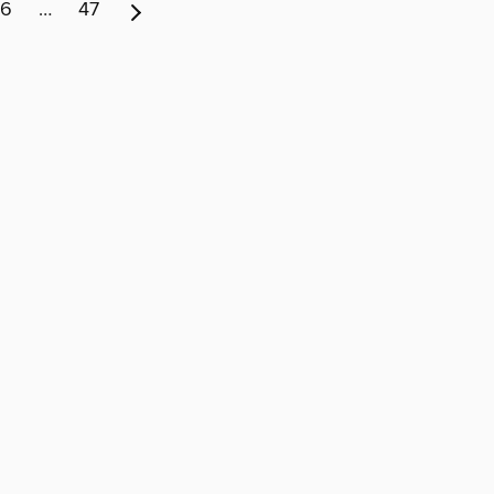
6
…
47