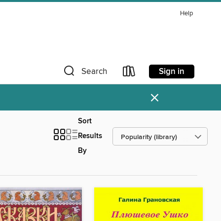
Help
Sign in
Search
×
Sort
Results
By