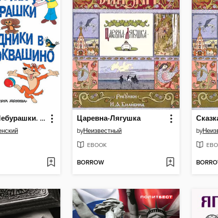
В гостях у Чебурашки. Праздники в Простоквашино (сборник)
Царевна-Лягушка
енский
by
Неизвестный
by
Неиз
EBOOK
EBO
BORROW
BORR