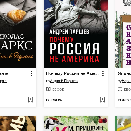
анте
Почему Россия не Америка
Японс
аркс
by
Андрей Паршев
by
EBOOK
EBO
BORROW
BORR