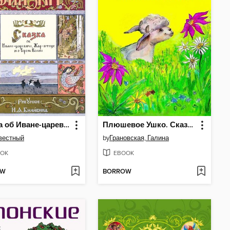
Сказка об Иване-царевиче, Жар-птице и о Сером Волке
Плюшевое Ушко. Сказка для детей дошкольного и младшего школьного возраста
вестный
by
Грановская, Галина
OK
EBOOK
OW
BORROW