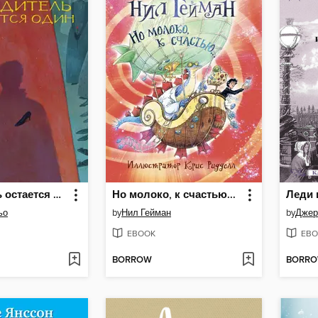
Победитель остается один
Но молоко, к счастью...
ьо
by
Нил Гейман
by
Джер
EBOOK
EBO
BORROW
BORR