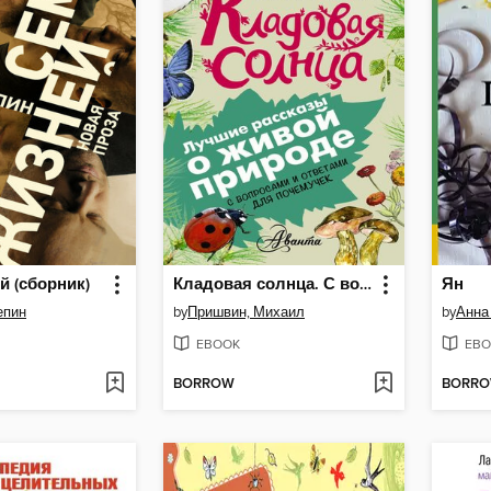
й (сборник)
Кладовая солнца. С вопросами и ответами для почемучек
Ян
епин
by
Пришвин, Михаил
by
Анна
EBOOK
EBO
BORROW
BORR