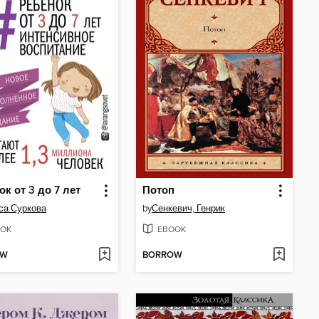
ок от 3 до 7 лет
Потоп
са Суркова
by
Сенкевич, Генрик
OK
EBOOK
OW
BORROW