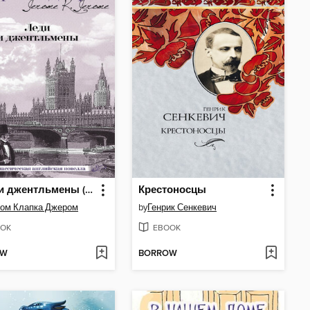
Леди и джентльмены (сборник)
Крестоносцы
ом Клапка Джером
by
Генрик Сенкевич
OK
EBOOK
OW
BORROW