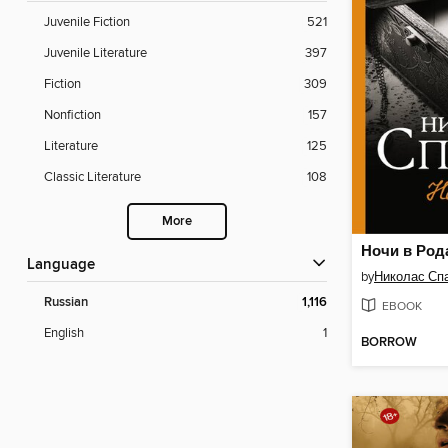
Juvenile Fiction
521
Juvenile Literature
397
Fiction
309
Nonfiction
157
Literature
125
Classic Literature
108
More
Ночи в Род
Language
by
Николас Сп
Russian
1,116
EBOOK
English
1
BORROW