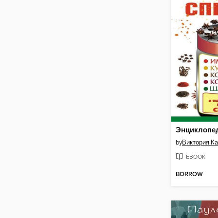
by
Виктория К
EBOOK
BORROW