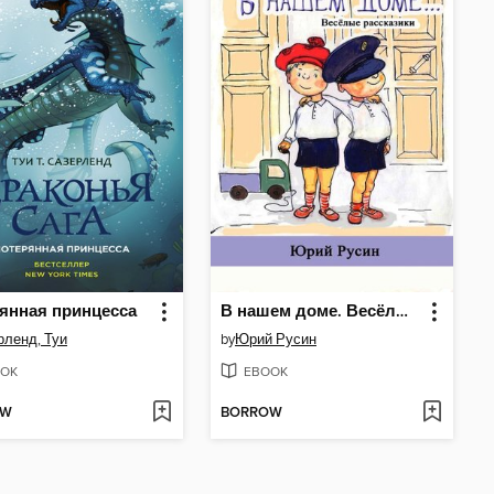
янная принцесса
В нашем доме. Весёлые рассказики
рленд, Туи
by
Юрий Русин
OK
EBOOK
OW
BORROW