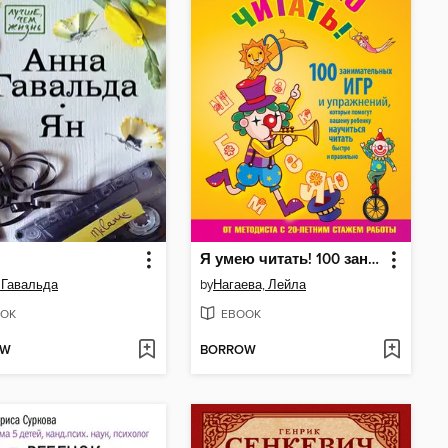
Я умею читать! 100 занимательных игр и упражнений, которые помогут вашему ребенку научиться читать быстро и правильно
 Гавальда
by
Нагаева, Лейла
OK
EBOOK
OW
BORROW